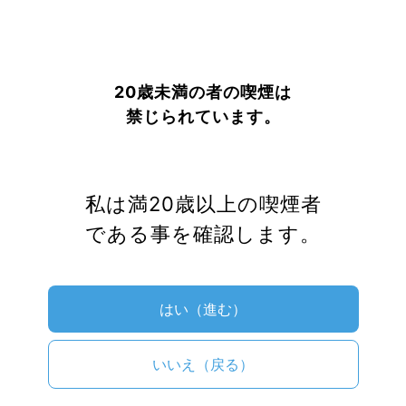
パフェット
加熱式タバコ
20歳未満の者の喫煙は
プルームテックの互換品やアクセサ
禁じられています。
リー紹介 別売りアトマイザーでリキ
ッドも吸える！
2020年5月7日
/
2022年3月15日
私は満20歳以上の喫煙者
である事を確認します。
はい（進む）
いいえ（戻る）