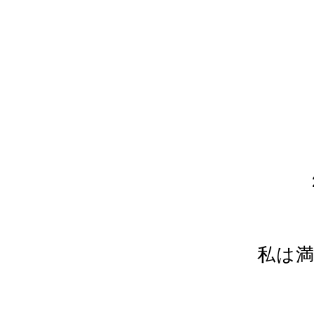
Contents
LoaLes（ロアレス）の人
1位 グレープフルーツ
2位 ミント
3位 シナモン
4位 マスカット
私は満
5位 ナッツ
6位 パイナップル