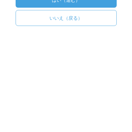
はい（進む）
は
基本的に少し薄め
いいえ（戻る）
ったら焦げた味がした
ンキングをまとめると
の人気フレーバーランキング
て自分好みの味を見つけるのが1番ですが、全部試
要な味を持っている必要はなく、悩ましいというの
ンキングを参考に、味を選んでみてはいかがでしょ